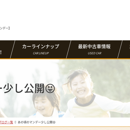
マンデー】
カーラインナップ
最新中古車情報
！
CAR LINEUP
USED CAR
少し公開😝
ブログ一覧
あの頃のマンデー少し公開😝