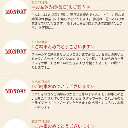
2026年8月3日
🌞お盆休み(休業日)のご案内🌞
こんにちは🎵 梅雨も明け、連日猛暑続きですね。 さて、８月お盆
期間中の 休業日のお知らせをいたします。 弊社は下記のとおり休
業させていただきます。 ※８月１９日(水)より通常営業いたしま
す。 お客様に...
2026年8月3日
✨ご納車おめでとうございます✨
スペーシアご納車ありがとうございます🌈 新しいお車との思い出
をたくさん作ってください🚗🎀 スタッフ一同、これからのカーラ
イフをサポートさせていただきます😊 今後ともよろしくお願いい
たします！...
2026年7月27日
✨ご納車おめでとうございます✨
エヴリィワゴンご納車ありがとうございます🌈 新しいお車との思
い出をたくさん作ってください🚗🎀 スタッフ一同、これからのカ
ーライフをサポートさせていただきます😊 今後ともよろしくお願
いいたします！...
2026年7月17日
✨ご納車おめでとうございます✨