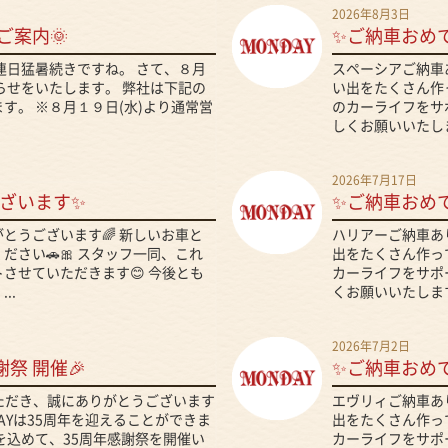
2026年8月3日
ご案内🌞
✨ご納車おめ
、連日猛暑続きですね。 さて、８月
スペーシアご納車
らせをいたします。 弊社は下記の
い出をたくさん作っ
す。 ※８月１９日(水)より通常営
のカーライフをサ
しくお願いいたしま
2026年7月17日
ざいます✨
✨ご納車おめ
とうございます🌈 新しいお車と
ハリアーご納車あ
さい🚗🎀 スタッフ一同、これ
出をたくさん作って
させていただきます😊 今後とも
カーライフをサポ
..
くお願いいたします
2026年7月2日
謝祭 開催🎉
✨ご納車おめ
いただき、誠にありがとうございます
エヴリィご納車あ
DAYは35周年を迎えることができま
出をたくさん作って
を込めて、35周年感謝祭を開催い
カーライフをサポ