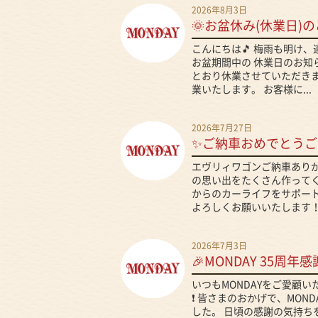
2026年8月3日
🌞お盆休み(休業日)の
こんにちは🎵 梅雨も明け
お盆期間中の 休業日のお知
とおり休業させていただきま
業いたします。 お客様に...
2026年7月27日
✨ご納車おめでとうご
エヴリィワゴンご納車ありが
の思い出をたくさん作ってくだ
からのカーライフをサポート
よろしくお願いいたします！.
2026年7月3日
🎉MONDAY 35周年感
いつもMONDAYをご愛顧
❗ 皆さまのおかげで、MON
した。 日頃の感謝の気持ち