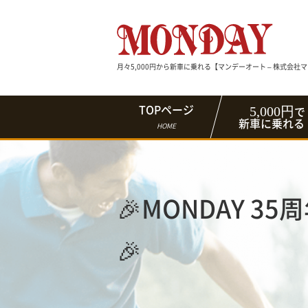
月々5,000円から新車に乗れる【マンデーオート – 株式会社
5,000円
TOPページ
で
新車に乗れる
HOME
🎉MONDAY 3
🎉