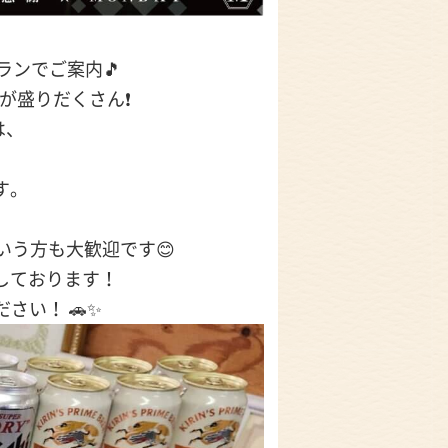

ランでご案内🎵
得が盛りだくさん❗
は、
す。
いう方も大歓迎です😊
しております！
さい！ 🚗✨