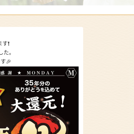
す❗
した。
す🎉