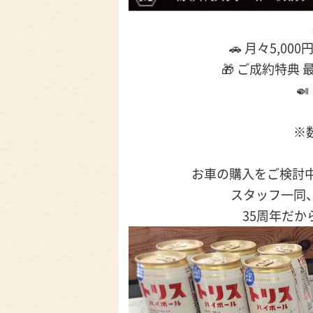
🚗 月々5,
🎁 ご成約特典

※
お車の購入をご検討中
スタッフ一同
35周年だか