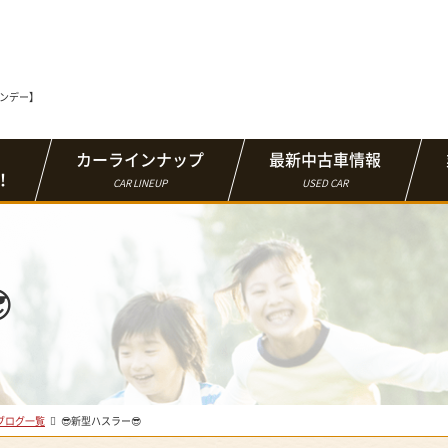
マンデー】
カーラインナップ
最新中古車情報
！
CAR LINEUP
USED CAR

ブログ一覧
😎新型ハスラー😎