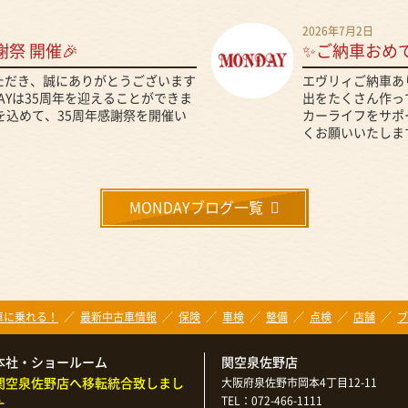
2026年7月2日
謝祭 開催🎉
✨ご納車おめ
いただき、誠にありがとうございます
エヴリィご納車あ
DAYは35周年を迎えることができま
出をたくさん作って
を込めて、35周年感謝祭を開催い
カーライフをサポ
くお願いいたします
MONDAYブログ一覧
新車に乗れる！
最新中古車情報
保険
車検
整備
点検
店舗
ブ
本社・ショールーム
関空泉佐野店
関空泉佐野店へ移転統合致しまし
大阪府泉佐野市岡本4丁目12-11
TEL：072-466-1111
た