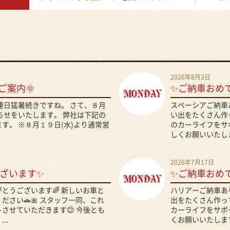
2026年8月3日
ご案内🌞
✨ご納車おめ
、連日猛暑続きですね。 さて、８月
スペーシアご納車
らせをいたします。 弊社は下記の
い出をたくさん作っ
す。 ※８月１９日(水)より通常営
のカーライフをサ
しくお願いいたしま
2026年7月17日
ざいます✨
✨ご納車おめ
とうございます🌈 新しいお車と
ハリアーご納車あ
さい🚗🎀 スタッフ一同、これ
出をたくさん作って
させていただきます😊 今後とも
カーライフをサポ
..
くお願いいたします