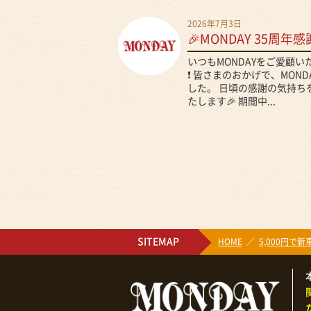
2026年7月3日
🎉MONDAY 35周年感
いつもMONDAYをご愛顧
❗ 皆さまのおかげで、MON
した。 日頃の感謝の気持ち
たします🎉 期間中...
SITEMAP
HOME
5,000円で