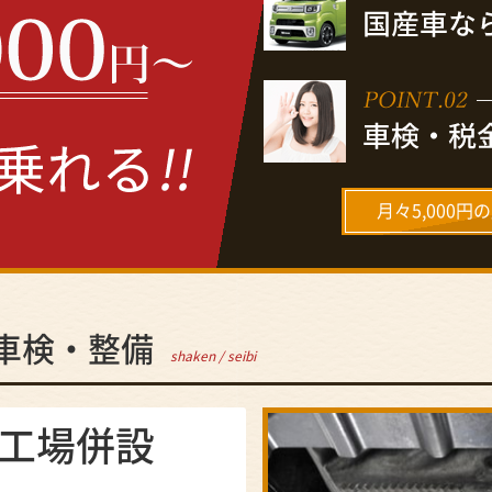
月々5,000
車検・整備
shaken / seibi
工場併設