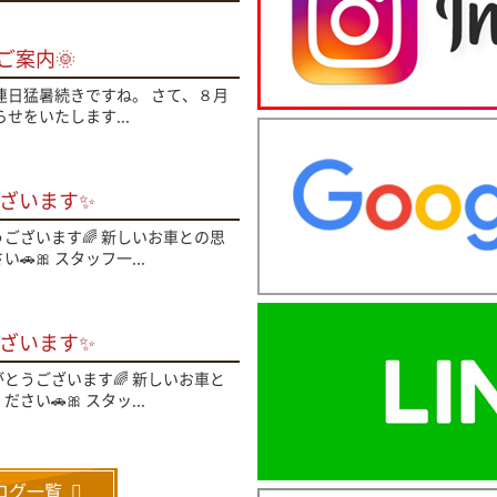
ご案内🌞
、連日猛暑続きですね。 さて、８月
せをいたします...
ざいます✨
ございます🌈 新しいお車との思
🎀 スタッフ一...
ざいます✨
とうございます🌈 新しいお車と
い🚗🎀 スタッ...
ログ一覧