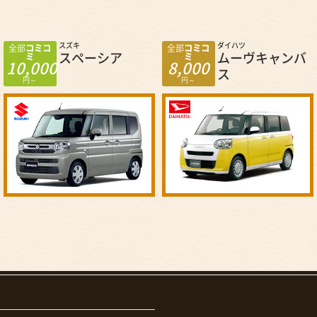
ダイハツ
スズキ
全部
コミコ
全部
コミコ
ムーヴキャンバ
エヴリィ
ミ
ミ
8,000
5,000
ス
円～
円～