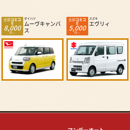
スズキ
スズキ
全部
コミコ
全部
コミコ
エヴリィ
ワゴンR
ミ
ミ
5,000
5,000
円～
円～