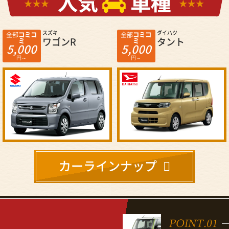
ダイハツ
スズキ
全部
コミコ
全部
コミコ
タント
スペーシア
ミ
ミ
5,000
10,000
円～
円～
カーラインナップ