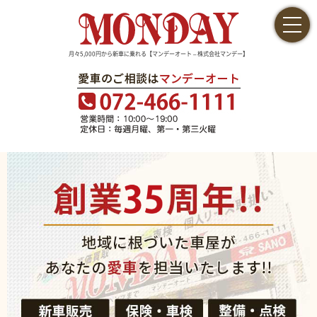
月々5,000円から新車に乗れる【マンデーオート – 株式会社マンデー】