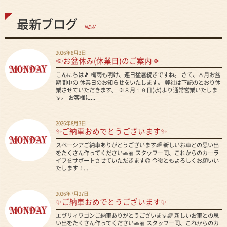
最新ブログ
NEW
2026年8月3日
🌞お盆休み(休業日)のご案内🌞
こんにちは🎵 梅雨も明け、連日猛暑続きですね。 さて、８月お盆
期間中の 休業日のお知らせをいたします。 弊社は下記のとおり休
業させていただきます。 ※８月１９日(水)より通常営業いたしま
す。 お客様に...
2026年8月3日
✨ご納車おめでとうございます✨
スペーシアご納車ありがとうございます🌈 新しいお車との思い出
をたくさん作ってください🚗🎀 スタッフ一同、これからのカーラ
イフをサポートさせていただきます😊 今後ともよろしくお願いい
たします！...
2026年7月27日
✨ご納車おめでとうございます✨
エヴリィワゴンご納車ありがとうございます🌈 新しいお車との思
い出をたくさん作ってください🚗🎀 スタッフ一同、これからのカ