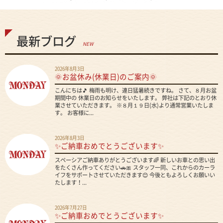
最新ブログ
NEW
2026年8月3日
🌞お盆休み(休業日)のご案内🌞
こんにちは🎵 梅雨も明け、連日猛暑続きですね。 さて、８月お盆
期間中の 休業日のお知らせをいたします。 弊社は下記のとおり休
業させていただきます。 ※８月１９日(水)より通常営業いたしま
す。 お客様に...
2026年8月3日
✨ご納車おめでとうございます✨
スペーシアご納車ありがとうございます🌈 新しいお車との思い出
をたくさん作ってください🚗🎀 スタッフ一同、これからのカーラ
イフをサポートさせていただきます😊 今後ともよろしくお願いい
たします！...
2026年7月27日
✨ご納車おめでとうございます✨