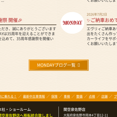
..
くお願いいたします
2026年7月2日
謝祭 開催🎉
✨ご納車おめ
いただき、誠にありがとうございます
エヴリィご納車あ
DAYは35周年を迎えることができま
出をたくさん作って
を込めて、35周年感謝祭を開催い
カーライフをサポ
くお願いいたします
MONDAYブログ一覧
新車に乗れる！
最新中古車情報
保険
車検
整備
点検
店舗
ブ
本社・ショールーム
関空泉佐野店
関空泉佐野店へ移転統合致しまし
大阪府泉佐野市岡本4丁目12-11