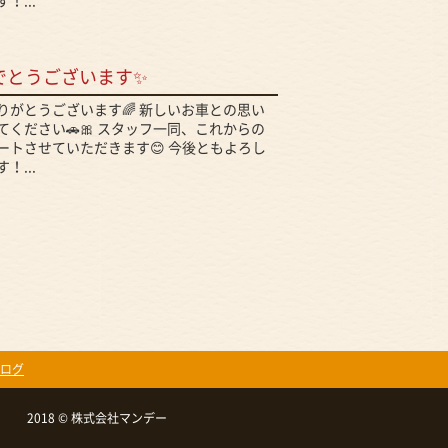
！...
でとうございます✨
りがとうございます🌈 新しいお車との思い
ください🚗🎀 スタッフ一同、これからの
ートさせていただきます😊 今後ともよろし
！...
ログ
2018 © 株式会社マンデー