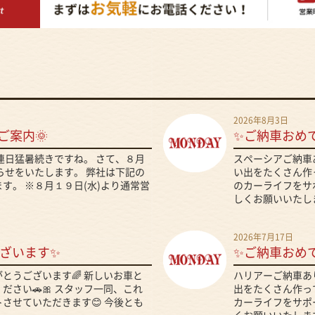
2026年8月3日
ご案内🌞
✨ご納車おめ
、連日猛暑続きですね。 さて、８月
スペーシアご納車
らせをいたします。 弊社は下記の
い出をたくさん作っ
す。 ※８月１９日(水)より通常営
のカーライフをサ
しくお願いいたしま
2026年7月17日
ざいます✨
✨ご納車おめ
とうございます🌈 新しいお車と
ハリアーご納車あ
さい🚗🎀 スタッフ一同、これ
出をたくさん作って
させていただきます😊 今後とも
カーライフをサポ