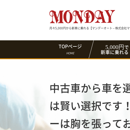
月々5,000円から新車に乗れる【マンデーオート – 株式会社
5,000円
TOPページ
で
新車に乗れる
HOME
中古車から車を
は賢い選択です
ーは胸を張って