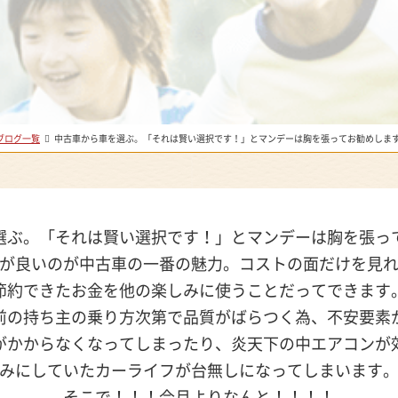
ブログ一覧
中古車から車を選ぶ。「それは賢い選択です！」とマンデーは胸を張ってお勧めしま
選ぶ。「それは賢い選択です！」とマンデーは胸を張っ
が良いのが中古車の一番の魅力。コストの面だけを見
節約できたお金を他の楽しみに使うことだってできます
前の持ち主の乗り方次第で品質がばらつく為、不安要素
がかからなくなってしまったり、炎天下の中エアコンが
みにしていたカーライフが台無しになってしまいます
そこで！！！今月よりなんと！！！！