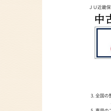
ＪＵ近畿保
3. 全
5. 専