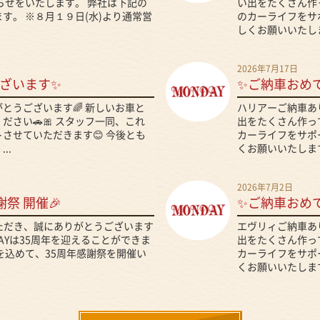
らせをいたします。 弊社は下記の
い出をたくさん作っ
す。 ※８月１９日(水)より通常営
のカーライフをサ
しくお願いいたしま
2026年7月17日
ざいます✨
✨ご納車おめ
とうございます🌈 新しいお車と
ハリアーご納車あ
さい🚗🎀 スタッフ一同、これ
出をたくさん作って
させていただきます😊 今後とも
カーライフをサポ
..
くお願いいたします
2026年7月2日
謝祭 開催🎉
✨ご納車おめ
いただき、誠にありがとうございます
エヴリィご納車あ
DAYは35周年を迎えることができま
出をたくさん作って
を込めて、35周年感謝祭を開催い
カーライフをサポ
くお願いいたします