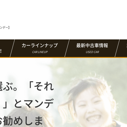
マンデー】
カーラインナップ
最新中古車情報
！
CAR LINEUP
USED CAR
選ぶ。「それ
！」とマンデ
お勧めしま