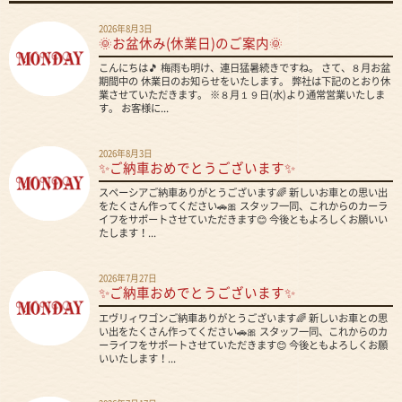
2026年8月3日
🌞お盆休み(休業日)のご案内🌞
こんにちは🎵 梅雨も明け、連日猛暑続きですね。 さて、８月お盆
期間中の 休業日のお知らせをいたします。 弊社は下記のとおり休
業させていただきます。 ※８月１９日(水)より通常営業いたしま
す。 お客様に...
2026年8月3日
✨ご納車おめでとうございます✨
スペーシアご納車ありがとうございます🌈 新しいお車との思い出
をたくさん作ってください🚗🎀 スタッフ一同、これからのカーラ
イフをサポートさせていただきます😊 今後ともよろしくお願いい
たします！...
2026年7月27日
✨ご納車おめでとうございます✨
エヴリィワゴンご納車ありがとうございます🌈 新しいお車との思
い出をたくさん作ってください🚗🎀 スタッフ一同、これからのカ
ーライフをサポートさせていただきます😊 今後ともよろしくお願
いいたします！...