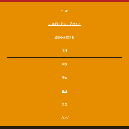
HOME
5,000円で新車に乗れる！
最新中古車情報
保険
車検
整備
点検
店舗
ブログ