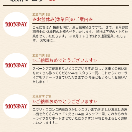
2026年8月3日
🌞お盆休み(休業日)のご案内🌞
こんにちは🎵 梅雨も明け、連日猛暑続きですね。 さて、８月お盆
期間中の 休業日のお知らせをいたします。 弊社は下記のとおり休
業させていただきます。 ※８月１９日(水)より通常営業いたしま
す。 お客様に...
2026年8月3日
✨ご納車おめでとうございます✨
スペーシアご納車ありがとうございます🌈 新しいお車との思い出
をたくさん作ってください🚗🎀 スタッフ一同、これからのカーラ
イフをサポートさせていただきます😊 今後ともよろしくお願いい
たします！...
2026年7月27日
✨ご納車おめでとうございます✨
エヴリィワゴンご納車ありがとうございます🌈 新しいお車との思
い出をたくさん作ってください🚗🎀 スタッフ一同、これからのカ
ーライフをサポートさせていただきます😊 今後ともよろしくお願
いいたします！...