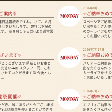
2026年8月3日
ご案内🌞
✨ご納車おめ
、連日猛暑続きですね。 さて、８月
スペーシアご納車
らせをいたします。 弊社は下記の
い出をたくさん作っ
す。 ※８月１９日(水)より通常営
のカーライフをサ
しくお願いいたしま
2026年7月17日
ざいます✨
✨ご納車おめ
とうございます🌈 新しいお車と
ハリアーご納車あ
さい🚗🎀 スタッフ一同、これ
出をたくさん作って
させていただきます😊 今後とも
カーライフをサポ
..
くお願いいたします
2026年7月2日
謝祭 開催🎉
✨ご納車おめ
いただき、誠にありがとうございます
エヴリィご納車あ
DAYは35周年を迎えることができま
出をたくさん作って