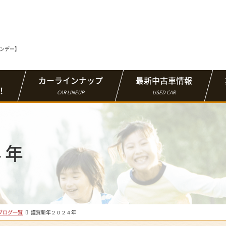
マンデー】
カーラインナップ
最新中古車情報
！
CAR LINEUP
USED CAR
４年
ブログ一覧
謹賀新年２０２４年