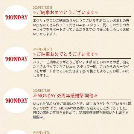
2026年7月27日
✨ご納車おめでとうございます✨
エヴリィワゴンご納車ありがとうございます🌈 新しいお車との思
い出をたくさん作ってください🚗🎀 スタッフ一同、これからのカ
ーライフをサポートさせていただきます😊 今後ともよろしくお願
いいたします！...
2026年7月17日
✨ご納車おめでとうございます✨
ハリアーご納車ありがとうございます🌈 新しいお車との思い出を
たくさん作ってください🚗🎀 スタッフ一同、これからのカーライ
フをサポートさせていただきます😊 今後ともよろしくお願いいた
します！...
2026年7月3日
🎉MONDAY 35周年感謝祭 開催🎉
いつもMONDAYをご愛顧いただき、誠にありがとうございます❗ 皆
さまのおかげで、MONDAYは35周年を迎えることができました。
日頃の感謝の気持ちを込めて、35周年感謝祭を開催いたします🎉
期間中...
2026年7月2日