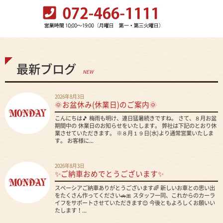
最新ブログ
NEW
2026年8月3日
🌞お盆休み(休業日)のご案内🌞
こんにちは🎵 梅雨も明け、連日猛暑続きですね。 さて、８月お盆
期間中の 休業日のお知らせをいたします。 弊社は下記のとおり休
業させていただきます。 ※８月１９日(水)より通常営業いたしま
す。 お客様に...
2026年8月3日
✨ご納車おめでとうございます✨
スペーシアご納車ありがとうございます🌈 新しいお車との思い出
をたくさん作ってください🚗🎀 スタッフ一同、これからのカーラ
イフをサポートさせていただきます😊 今後ともよろしくお願いい
たします！...