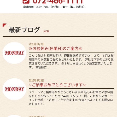
最新ブログ
NEW
2026年8月3日
🌞お盆休み(休業日)のご案内🌞
こんにちは🎵 梅雨も明け、連日猛暑続きですね。 さて、８月お盆
期間中の 休業日のお知らせをいたします。 弊社は下記のとおり休
業させていただきます。 ※８月１９日(水)より通常営業いたしま
す。 お客様に...
2026年8月3日
✨ご納車おめでとうございます✨
スペーシアご納車ありがとうございます🌈 新しいお車との思い出
をたくさん作ってください🚗🎀 スタッフ一同、これからのカーラ
イフをサポートさせていただきます😊 今後ともよろしくお願いい
たします！...
2026年7月27日