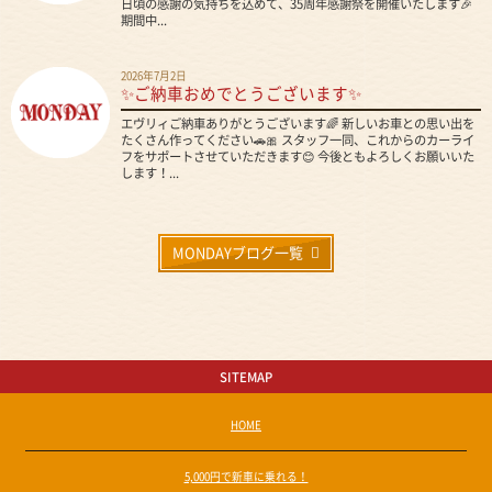
日頃の感謝の気持ちを込めて、35周年感謝祭を開催いたします🎉
期間中...
2026年7月2日
✨ご納車おめでとうございます✨
エヴリィご納車ありがとうございます🌈 新しいお車との思い出を
たくさん作ってください🚗🎀 スタッフ一同、これからのカーライ
フをサポートさせていただきます😊 今後ともよろしくお願いいた
します！...
MONDAYブログ一覧
SITEMAP
HOME
5,000円で新車に乗れる！