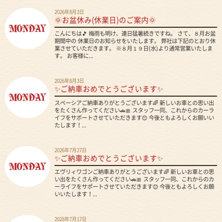
2026年8月3日
🌞お盆休み(休業日)のご案内🌞
こんにちは🎵 梅雨も明け、連日猛暑続きですね。 さて、８月お盆
期間中の 休業日のお知らせをいたします。 弊社は下記のとおり休
業させていただきます。 ※８月１９日(水)より通常営業いたしま
す。 お客様に...
2026年8月3日
✨ご納車おめでとうございます✨
スペーシアご納車ありがとうございます🌈 新しいお車との思い出
をたくさん作ってください🚗🎀 スタッフ一同、これからのカーラ
イフをサポートさせていただきます😊 今後ともよろしくお願いい
たします！...
2026年7月27日
✨ご納車おめでとうございます✨
エヴリィワゴンご納車ありがとうございます🌈 新しいお車との思
い出をたくさん作ってください🚗🎀 スタッフ一同、これからのカ
ーライフをサポートさせていただきます😊 今後ともよろしくお願
いいたします！...
2026年7月17日