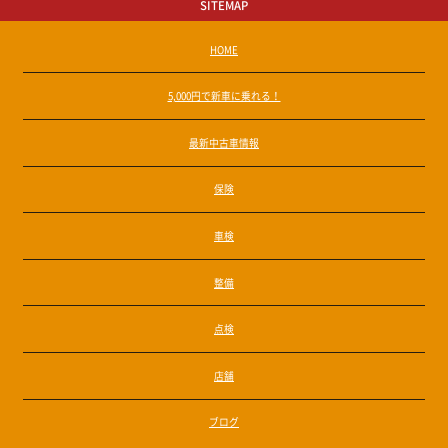
SITEMAP
HOME
5,000円で新車に乗れる！
最新中古車情報
保険
車検
整備
点検
店舗
ブログ