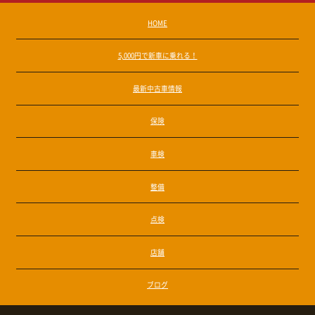
HOME
5,000円で新車に乗れる！
最新中古車情報
保険
車検
整備
点検
店舗
ブログ