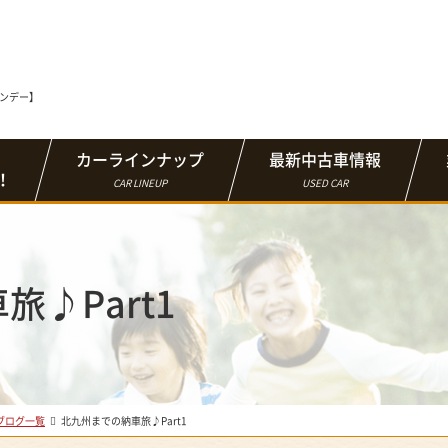
マンデー】
カーラインナップ
最新中古車情報
！
CAR LINEUP
USED CAR
♪Part1
ブログ一覧
北九州までの納車旅♪Part1