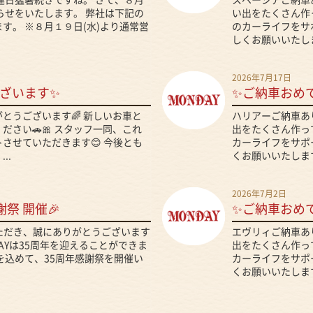
、連日猛暑続きですね。 さて、８月
スペーシアご納車
らせをいたします。 弊社は下記の
い出をたくさん作っ
す。 ※８月１９日(水)より通常営
のカーライフをサ
しくお願いいたしま
2026年7月17日
ざいます✨
✨ご納車おめ
とうございます🌈 新しいお車と
ハリアーご納車あ
さい🚗🎀 スタッフ一同、これ
出をたくさん作って
させていただきます😊 今後とも
カーライフをサポ
..
くお願いいたします
2026年7月2日
謝祭 開催🎉
✨ご納車おめ
いただき、誠にありがとうございます
エヴリィご納車あ
DAYは35周年を迎えることができま
出をたくさん作って
を込めて、35周年感謝祭を開催い
カーライフをサポ
くお願いいたします