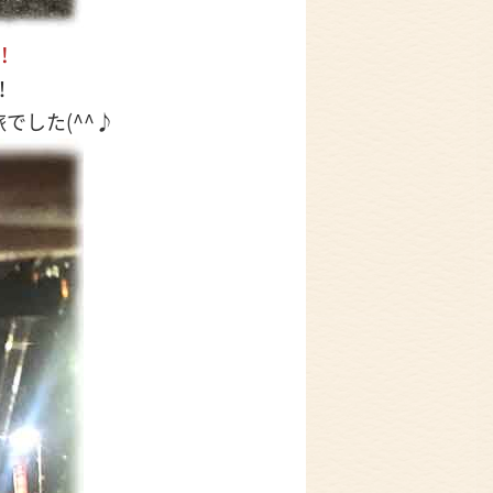
！
！
でした(^^♪