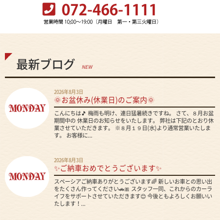
最新ブログ
NEW
2026年8月3日
🌞お盆休み(休業日)のご案内🌞
こんにちは🎵 梅雨も明け、連日猛暑続きですね。 さて、８月お盆
期間中の 休業日のお知らせをいたします。 弊社は下記のとおり休
業させていただきます。 ※８月１９日(水)より通常営業いたしま
す。 お客様に...
2026年8月3日
✨ご納車おめでとうございます✨
スペーシアご納車ありがとうございます🌈 新しいお車との思い出
をたくさん作ってください🚗🎀 スタッフ一同、これからのカーラ
イフをサポートさせていただきます😊 今後ともよろしくお願いい
たします！...