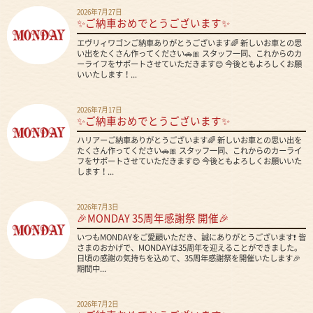
2026年7月27日
✨ご納車おめでとうございます✨
エヴリィワゴンご納車ありがとうございます🌈 新しいお車との思
い出をたくさん作ってください🚗🎀 スタッフ一同、これからのカ
ーライフをサポートさせていただきます😊 今後ともよろしくお願
いいたします！...
2026年7月17日
✨ご納車おめでとうございます✨
ハリアーご納車ありがとうございます🌈 新しいお車との思い出を
たくさん作ってください🚗🎀 スタッフ一同、これからのカーライ
フをサポートさせていただきます😊 今後ともよろしくお願いいた
します！...
2026年7月3日
🎉MONDAY 35周年感謝祭 開催🎉
いつもMONDAYをご愛顧いただき、誠にありがとうございます❗ 皆
さまのおかげで、MONDAYは35周年を迎えることができました。
日頃の感謝の気持ちを込めて、35周年感謝祭を開催いたします🎉
期間中...
2026年7月2日