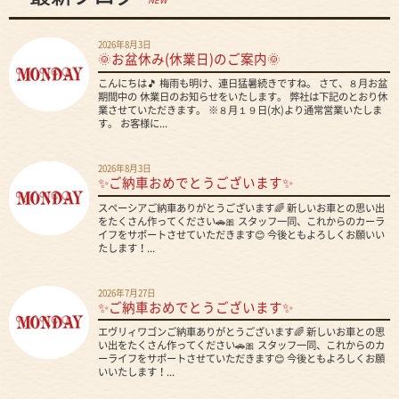
2026年8月3日
🌞お盆休み(休業日)のご案内🌞
こんにちは🎵 梅雨も明け、連日猛暑続きですね。 さて、８月お盆
期間中の 休業日のお知らせをいたします。 弊社は下記のとおり休
業させていただきます。 ※８月１９日(水)より通常営業いたしま
す。 お客様に...
2026年8月3日
✨ご納車おめでとうございます✨
スペーシアご納車ありがとうございます🌈 新しいお車との思い出
をたくさん作ってください🚗🎀 スタッフ一同、これからのカーラ
イフをサポートさせていただきます😊 今後ともよろしくお願いい
たします！...
2026年7月27日
✨ご納車おめでとうございます✨
エヴリィワゴンご納車ありがとうございます🌈 新しいお車との思
い出をたくさん作ってください🚗🎀 スタッフ一同、これからのカ
ーライフをサポートさせていただきます😊 今後ともよろしくお願
いいたします！...