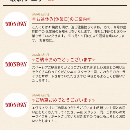
2026年8月3日
🌞お盆休み(休業日)のご案内🌞
こんにちは🎵 梅雨も明け、連日猛暑続きですね。 さて、８月お盆
期間中の 休業日のお知らせをいたします。 弊社は下記のとおり休
業させていただきます。 ※８月１９日(水)より通常営業いたしま
す。 お客様に...
2026年8月3日
✨ご納車おめでとうございます✨
スペーシアご納車ありがとうございます🌈 新しいお車との思い出
をたくさん作ってください🚗🎀 スタッフ一同、これからのカーラ
イフをサポートさせていただきます😊 今後ともよろしくお願いい
たします！...
2026年7月27日
✨ご納車おめでとうございます✨
エヴリィワゴンご納車ありがとうございます🌈 新しいお車との思
い出をたくさん作ってください🚗🎀 スタッフ一同、これからのカ
ーライフをサポートさせていただきます😊 今後ともよろしくお願
いいたします！...