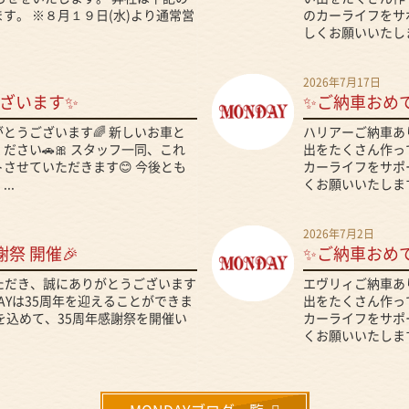
す。 ※８月１９日(水)より通常営
のカーライフをサ
しくお願いいたしま
2026年7月17日
ざいます✨
✨ご納車おめ
とうございます🌈 新しいお車と
ハリアーご納車あ
さい🚗🎀 スタッフ一同、これ
出をたくさん作って
させていただきます😊 今後とも
カーライフをサポ
..
くお願いいたします
2026年7月2日
謝祭 開催🎉
✨ご納車おめ
いただき、誠にありがとうございます
エヴリィご納車あ
DAYは35周年を迎えることができま
出をたくさん作って
を込めて、35周年感謝祭を開催い
カーライフをサポ
くお願いいたします