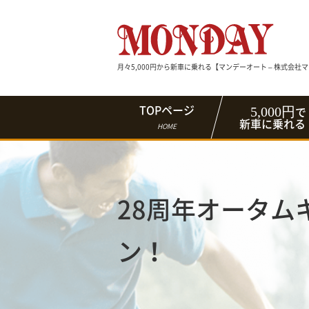
月々5,000円から新車に乗れる【マンデーオート – 株式会社
5,000円
TOPページ
で
新車に乗れる
HOME
28周年オータム
ン！