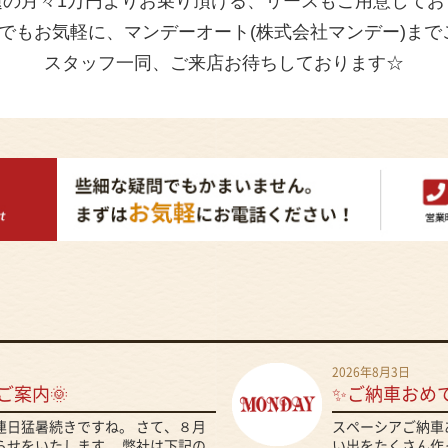
題の月々1万円よりお乗り頂ける、リースもご用意してお
でもお気軽に、マンデーオート(株式会社マンデー)まで
スタッフ一同、ご来店お待ちしております☆
2026年8月3日
ご案内🌞
✨ご納車おめ
、連日猛暑続きですね。 さて、８月
スペーシアご納車
らせをいたします。 弊社は下記の
い出をたくさん作っ