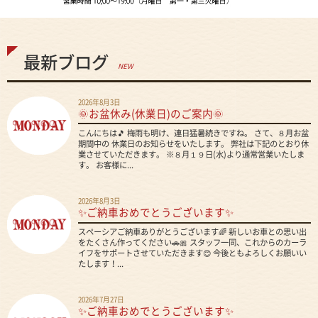
最新ブログ
NEW
2026年8月3日
🌞お盆休み(休業日)のご案内🌞
こんにちは🎵 梅雨も明け、連日猛暑続きですね。 さて、８月お盆
期間中の 休業日のお知らせをいたします。 弊社は下記のとおり休
業させていただきます。 ※８月１９日(水)より通常営業いたしま
す。 お客様に...
2026年8月3日
✨ご納車おめでとうございます✨
スペーシアご納車ありがとうございます🌈 新しいお車との思い出
をたくさん作ってください🚗🎀 スタッフ一同、これからのカーラ
イフをサポートさせていただきます😊 今後ともよろしくお願いい
たします！...
2026年7月27日
✨ご納車おめでとうございます✨