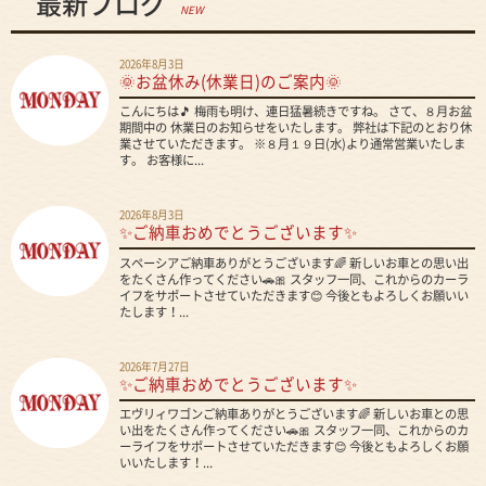
最新ブログ
NEW
2026年8月3日
🌞お盆休み(休業日)のご案内🌞
こんにちは🎵 梅雨も明け、連日猛暑続きですね。 さて、８月お盆
期間中の 休業日のお知らせをいたします。 弊社は下記のとおり休
業させていただきます。 ※８月１９日(水)より通常営業いたしま
す。 お客様に...
2026年8月3日
✨ご納車おめでとうございます✨
スペーシアご納車ありがとうございます🌈 新しいお車との思い出
をたくさん作ってください🚗🎀 スタッフ一同、これからのカーラ
イフをサポートさせていただきます😊 今後ともよろしくお願いい
たします！...
2026年7月27日
✨ご納車おめでとうございます✨
エヴリィワゴンご納車ありがとうございます🌈 新しいお車との思
い出をたくさん作ってください🚗🎀 スタッフ一同、これからのカ
ーライフをサポートさせていただきます😊 今後ともよろしくお願
いいたします！...