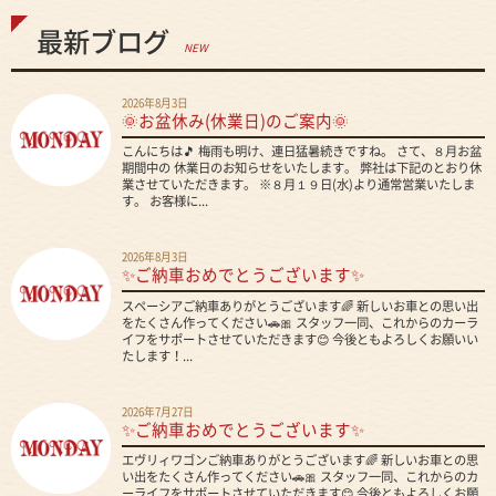
最新ブログ
NEW
2026年8月3日
🌞お盆休み(休業日)のご案内🌞
こんにちは🎵 梅雨も明け、連日猛暑続きですね。 さて、８月お盆
期間中の 休業日のお知らせをいたします。 弊社は下記のとおり休
業させていただきます。 ※８月１９日(水)より通常営業いたしま
す。 お客様に...
2026年8月3日
✨ご納車おめでとうございます✨
スペーシアご納車ありがとうございます🌈 新しいお車との思い出
をたくさん作ってください🚗🎀 スタッフ一同、これからのカーラ
イフをサポートさせていただきます😊 今後ともよろしくお願いい
たします！...
2026年7月27日
✨ご納車おめでとうございます✨
エヴリィワゴンご納車ありがとうございます🌈 新しいお車との思
い出をたくさん作ってください🚗🎀 スタッフ一同、これからのカ
ーライフをサポートさせていただきます😊 今後ともよろしくお願